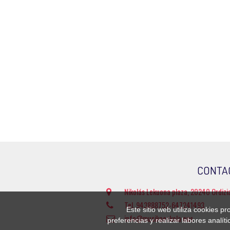
CONTA
Nikolás Lekuona plaza, 20240 Ordizi
Tel. 943888752-647241493
Este sitio web utiliza cookies p
info@musikaeskola.eus
preferencias y realizar labores analí