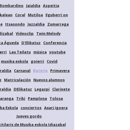
Bombardino
Jaialdia
Azpeitia
kalean
Coral
Mutiloa
Eguberri on
de
Itsasondo
Jazzaldia
Zumarraga
dizabal
Videoclip
Twin Melody
ta Águeda
D'Elikatuz
Conferencia
erri
Lau Teilatu
música
youtube
musika eskola
goierri
Covid
raldia
Carnaval
Batería
Primavera
z
Matriculación
Nuevos alumnos
raldia
DElikatuz
Legazpi
Clarinete
aranga
Triki
Pamplona
Tolosa
ka Eskola
conciertos
Axari igoera
Jueves gordo
kitilaris de Musika eskola Idiazabal