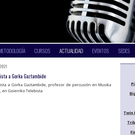
METODOLOGÍA
CURSOS
ACTUALIDAD
EVENTOS
SEDES
2021
vista a Gorka Gaztambide
P
vista a Gorka Gaztambide, profesor de percusión en Musika
, en Goierriko Telebista.
Bi
Twin 
Trik
Fi