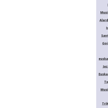
Musi
Alar
I
San
Goi
euska
Jaz
Euska
Tx
Musi
Tri