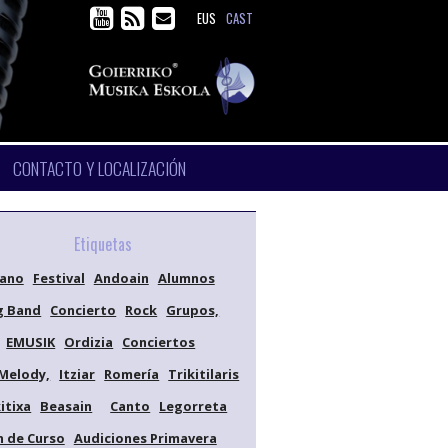
EUS
CAST
CONTACTO Y LOCALIZACIÓN
Etiquetas
iano
Festival
Andoain
Alumnos
g Band
Concierto
Rock
Grupos,
EMUSIK
Ordizia
Conciertos
Melody,
Itziar
Romería
Trikitilaris
itixa
Beasain
Canto
Legorreta
n de Curso
Audiciones Primavera