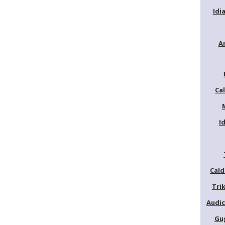
Idi
A
Ca
I
Cald
Trik
Audic
Gu