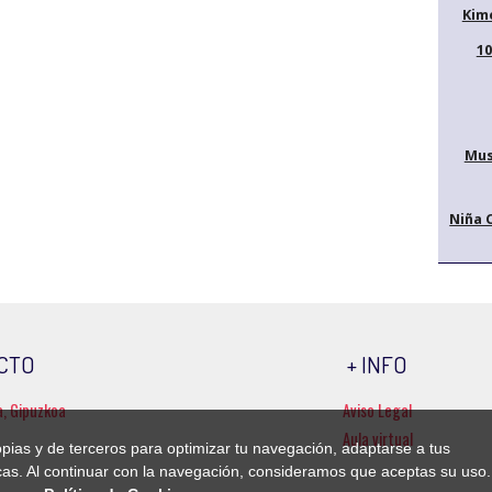
Kim
10
Mus
Niña 
CTO
+ INFO
a, Gipuzkoa
Aviso Legal
Aula virtual
ropias y de terceros para optimizar tu navegación, adaptarse a tus
ticas. Al continuar con la navegación, consideramos que aceptas su uso.