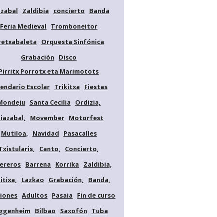
azabal
Zaldibia
concierto
Banda
Feria Medieval
Tromboneitor
retxabaleta
Orquesta Sinfónica
Grabación
Disco
Pirritx Porrotx eta Marimotots
lendario Escolar
Trikitxa
Fiestas
Mondeju
Santa Cecilia
Ordizia,
diazabal,
Movember
Motorfest
Mutiloa,
Navidad
Pasacalles
Txistularis,
Canto,
Concierto,
ereros
Barrena
Korrika
Zaldibia,
itixa,
Lazkao
Grabación,
Banda,
iones
Adultos
Pasaia
Fin de curso
ggenheim
Bilbao
Saxofón
Tuba