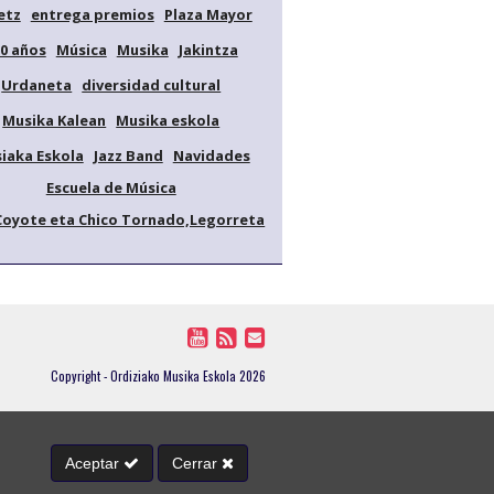
etz
entrega premios
Plaza Mayor
0 años
Música
Musika
Jakintza
Urdaneta
diversidad cultural
Musika Kalean
Musika eskola
iaka Eskola
Jazz Band
Navidades
Escuela de Música
Coyote eta Chico Tornado,Legorreta
Copyright - Ordiziako Musika Eskola 2026
Aceptar
Cerrar