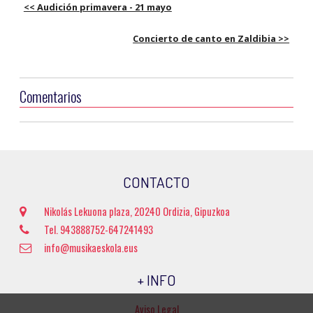
<< Audición primavera - 21 mayo
Concierto de canto en Zaldibia >>
Comentarios
CONTACTO
Nikolás Lekuona plaza, 20240 Ordizia, Gipuzkoa
Tel. 943888752-647241493
info@musikaeskola.eus
+ INFO
Aviso Legal