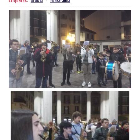
Etiquetas:
Ordizia
-
Euskaraldia