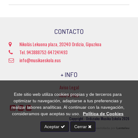
CONTACTO
Nikolás Lekuona plaza, 20240 Ordizia, Gipuzkoa
Tel. 943888752-647241493
info@musikaeskola.eus
+ INFO
Aviso Legal
Este sitio web utiliza cookies propias y de terceros para
Aula virtual
optimizar tu navegación, adaptarse a tus preferencias y
realizar labores analíticas. Al continuar con la navegación,
consideramos que aceptas su uso.
Política de Cookies
Copyright - Ordiziako Musika Eskola 2026
Aceptar
Cerrar
Página web desarrollada por
Lantalau