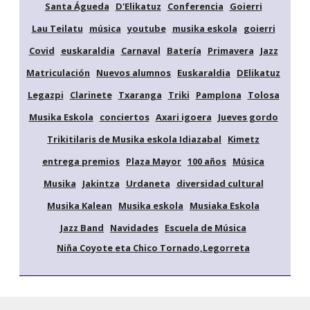
Santa Águeda
D'Elikatuz
Conferencia
Goierri
Lau Teilatu
música
youtube
musika eskola
goierri
Covid
euskaraldia
Carnaval
Batería
Primavera
Jazz
Matriculación
Nuevos alumnos
Euskaraldia
DElikatuz
Legazpi
Clarinete
Txaranga
Triki
Pamplona
Tolosa
Musika Eskola
conciertos
Axari igoera
Jueves gordo
Trikitilaris de Musika eskola Idiazabal
Kimetz
entrega premios
Plaza Mayor
100 años
Música
Musika
Jakintza
Urdaneta
diversidad cultural
Musika Kalean
Musika eskola
Musiaka Eskola
Jazz Band
Navidades
Escuela de Música
Niña Coyote eta Chico Tornado,Legorreta