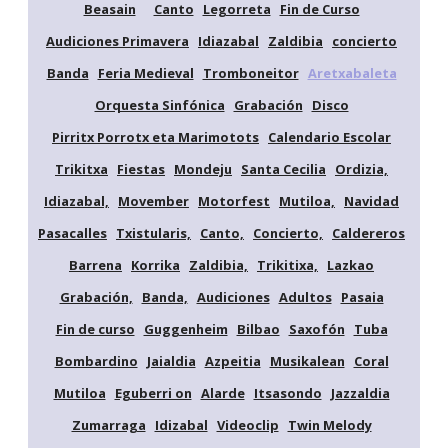
Beasain
Canto
Legorreta
Fin de Curso
Audiciones Primavera
Idiazabal
Zaldibia
concierto
Banda
Feria Medieval
Tromboneitor
Aretxabaleta
Orquesta Sinfónica
Grabación
Disco
Pirritx Porrotx eta Marimotots
Calendario Escolar
Trikitxa
Fiestas
Mondeju
Santa Cecilia
Ordizia,
Idiazabal,
Movember
Motorfest
Mutiloa,
Navidad
Pasacalles
Txistularis,
Canto,
Concierto,
Caldereros
Barrena
Korrika
Zaldibia,
Trikitixa,
Lazkao
Grabación,
Banda,
Audiciones
Adultos
Pasaia
Fin de curso
Guggenheim
Bilbao
Saxofón
Tuba
Bombardino
Jaialdia
Azpeitia
Musikalean
Coral
Mutiloa
Eguberri on
Alarde
Itsasondo
Jazzaldia
Zumarraga
Idizabal
Videoclip
Twin Melody