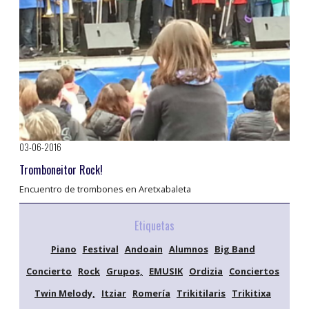
03-06-2016
Tromboneitor Rock!
Encuentro de trombones en Aretxabaleta
Etiquetas
Piano
Festival
Andoain
Alumnos
Big Band
Concierto
Rock
Grupos,
EMUSIK
Ordizia
Conciertos
Twin Melody,
Itziar
Romería
Trikitilaris
Trikitixa