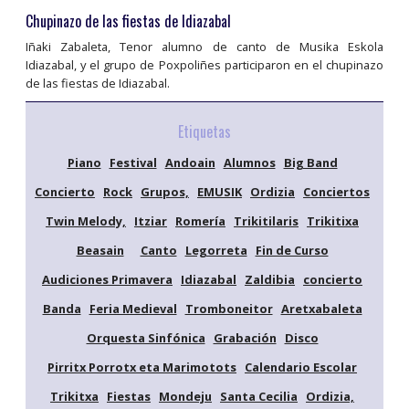
Chupinazo de las fiestas de Idiazabal
Iñaki Zabaleta, Tenor alumno de canto de Musika Eskola
Idiazabal, y el grupo de Poxpoliñes participaron en el chupinazo
de las fiestas de Idiazabal.
Etiquetas
Piano
Festival
Andoain
Alumnos
Big Band
Concierto
Rock
Grupos,
EMUSIK
Ordizia
Conciertos
Twin Melody,
Itziar
Romería
Trikitilaris
Trikitixa
Beasain
Canto
Legorreta
Fin de Curso
Audiciones Primavera
Idiazabal
Zaldibia
concierto
Banda
Feria Medieval
Tromboneitor
Aretxabaleta
Orquesta Sinfónica
Grabación
Disco
Pirritx Porrotx eta Marimotots
Calendario Escolar
Trikitxa
Fiestas
Mondeju
Santa Cecilia
Ordizia,