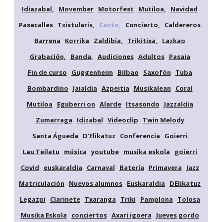
Idiazabal,
Movember
Motorfest
Mutiloa,
Navidad
Pasacalles
Txistularis,
Canto,
Concierto,
Caldereros
Barrena
Korrika
Zaldibia,
Trikitixa,
Lazkao
Grabación,
Banda,
Audiciones
Adultos
Pasaia
Fin de curso
Guggenheim
Bilbao
Saxofón
Tuba
Bombardino
Jaialdia
Azpeitia
Musikalean
Coral
Mutiloa
Eguberri on
Alarde
Itsasondo
Jazzaldia
Zumarraga
Idizabal
Videoclip
Twin Melody
Santa Águeda
D'Elikatuz
Conferencia
Goierri
Lau Teilatu
música
youtube
musika eskola
goierri
Covid
euskaraldia
Carnaval
Batería
Primavera
Jazz
Matriculación
Nuevos alumnos
Euskaraldia
DElikatuz
Legazpi
Clarinete
Txaranga
Triki
Pamplona
Tolosa
Musika Eskola
conciertos
Axari igoera
Jueves gordo