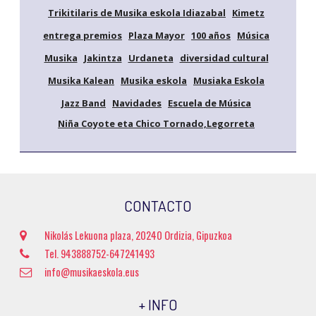
Trikitilaris de Musika eskola Idiazabal
Kimetz
entrega premios
Plaza Mayor
100 años
Música
Musika
Jakintza
Urdaneta
diversidad cultural
Musika Kalean
Musika eskola
Musiaka Eskola
Jazz Band
Navidades
Escuela de Música
Niña Coyote eta Chico Tornado,Legorreta
CONTACTO
Nikolás Lekuona plaza, 20240 Ordizia, Gipuzkoa
Tel. 943888752-647241493
info@musikaeskola.eus
+ INFO