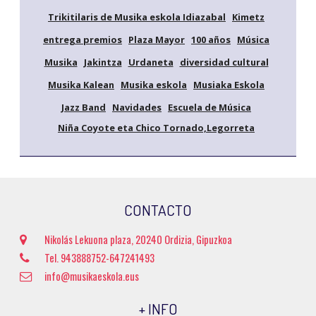
Trikitilaris de Musika eskola Idiazabal
Kimetz
entrega premios
Plaza Mayor
100 años
Música
Musika
Jakintza
Urdaneta
diversidad cultural
Musika Kalean
Musika eskola
Musiaka Eskola
Jazz Band
Navidades
Escuela de Música
Niña Coyote eta Chico Tornado,Legorreta
CONTACTO
Nikolás Lekuona plaza, 20240 Ordizia, Gipuzkoa
Tel. 943888752-647241493
info@musikaeskola.eus
+ INFO