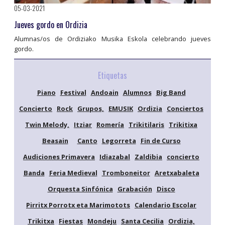
05-03-2021
Jueves gordo en Ordizia
Alumnas/os de Ordiziako Musika Eskola celebrando jueves
gordo.
Etiquetas
Piano
Festival
Andoain
Alumnos
Big Band
Concierto
Rock
Grupos,
EMUSIK
Ordizia
Conciertos
Twin Melody,
Itziar
Romería
Trikitilaris
Trikitixa
Beasain
Canto
Legorreta
Fin de Curso
Audiciones Primavera
Idiazabal
Zaldibia
concierto
Banda
Feria Medieval
Tromboneitor
Aretxabaleta
Orquesta Sinfónica
Grabación
Disco
Pirritx Porrotx eta Marimotots
Calendario Escolar
Trikitxa
Fiestas
Mondeju
Santa Cecilia
Ordizia,