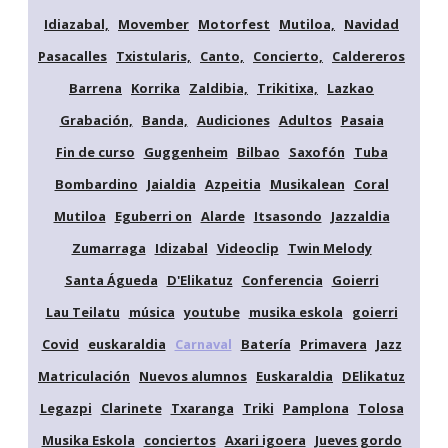
Idiazabal,
Movember
Motorfest
Mutiloa,
Navidad
Pasacalles
Txistularis,
Canto,
Concierto,
Caldereros
Barrena
Korrika
Zaldibia,
Trikitixa,
Lazkao
Grabación,
Banda,
Audiciones
Adultos
Pasaia
Fin de curso
Guggenheim
Bilbao
Saxofón
Tuba
Bombardino
Jaialdia
Azpeitia
Musikalean
Coral
Mutiloa
Eguberri on
Alarde
Itsasondo
Jazzaldia
Zumarraga
Idizabal
Videoclip
Twin Melody
Santa Águeda
D'Elikatuz
Conferencia
Goierri
Lau Teilatu
música
youtube
musika eskola
goierri
Covid
euskaraldia
Carnaval
Batería
Primavera
Jazz
Matriculación
Nuevos alumnos
Euskaraldia
DElikatuz
Legazpi
Clarinete
Txaranga
Triki
Pamplona
Tolosa
Musika Eskola
conciertos
Axari igoera
Jueves gordo