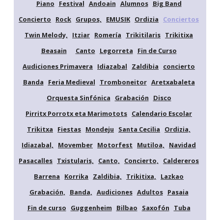
Piano
Festival
Andoain
Alumnos
Big Band
Concierto
Rock
Grupos,
EMUSIK
Ordizia
Conciertos
Twin Melody,
Itziar
Romería
Trikitilaris
Trikitixa
Beasain
Canto
Legorreta
Fin de Curso
Audiciones Primavera
Idiazabal
Zaldibia
concierto
Banda
Feria Medieval
Tromboneitor
Aretxabaleta
Orquesta Sinfónica
Grabación
Disco
Pirritx Porrotx eta Marimotots
Calendario Escolar
Trikitxa
Fiestas
Mondeju
Santa Cecilia
Ordizia,
Idiazabal,
Movember
Motorfest
Mutiloa,
Navidad
Pasacalles
Txistularis,
Canto,
Concierto,
Caldereros
Barrena
Korrika
Zaldibia,
Trikitixa,
Lazkao
Grabación,
Banda,
Audiciones
Adultos
Pasaia
Fin de curso
Guggenheim
Bilbao
Saxofón
Tuba