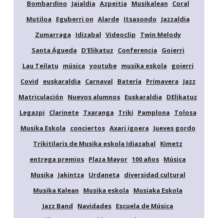
Bombardino
Jaialdia
Azpeitia
Musikalean
Coral
Mutiloa
Eguberri on
Alarde
Itsasondo
Jazzaldia
Zumarraga
Idizabal
Videoclip
Twin Melody
Santa Águeda
D'Elikatuz
Conferencia
Goierri
Lau Teilatu
música
youtube
musika eskola
goierri
Covid
euskaraldia
Carnaval
Batería
Primavera
Jazz
Matriculación
Nuevos alumnos
Euskaraldia
DElikatuz
Legazpi
Clarinete
Txaranga
Triki
Pamplona
Tolosa
Musika Eskola
conciertos
Axari igoera
Jueves gordo
Trikitilaris de Musika eskola Idiazabal
Kimetz
entrega premios
Plaza Mayor
100 años
Música
Musika
Jakintza
Urdaneta
diversidad cultural
Musika Kalean
Musika eskola
Musiaka Eskola
Jazz Band
Navidades
Escuela de Música