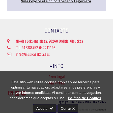
Niña Coyote eta Chico Tornado,Legorreta
CONTACTO
Nikolás Lekuona plaza, 20240 Ordizia, Gipuzkoa
Tel. 943888752-647241493
info@musikaeskola.eus
+ INFO
Aviso Legal
Este sitio web utiliza cookies propias y de terceros para
Aula virtual
optimizar tu navegación, adaptarse a tus preferencias y
realizar labores analíticas. Al continuar con la navegación,
consideramos que aceptas su uso.
Política de Cookies
Copyright - Ordiziako Musika Eskola 2026
Aceptar
Cerrar
Página web desarrollada por
Lantalau