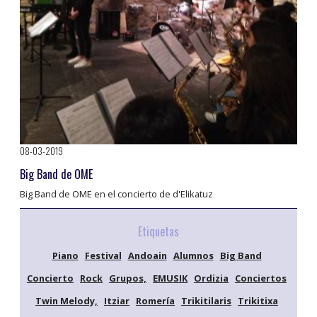
08-03-2019
Big Band de OME
Big Band de OME en el concierto de d'Elikatuz
Etiquetas
Piano
Festival
Andoain
Alumnos
Big Band
Concierto
Rock
Grupos,
EMUSIK
Ordizia
Conciertos
Twin Melody,
Itziar
Romería
Trikitilaris
Trikitixa