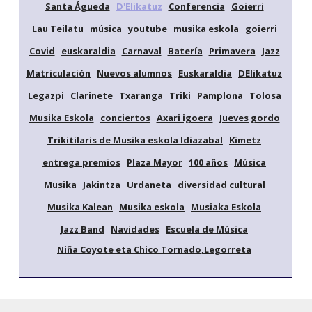
Santa Águeda
D'Elikatuz
Conferencia
Goierri
Lau Teilatu
música
youtube
musika eskola
goierri
Covid
euskaraldia
Carnaval
Batería
Primavera
Jazz
Matriculación
Nuevos alumnos
Euskaraldia
DElikatuz
Legazpi
Clarinete
Txaranga
Triki
Pamplona
Tolosa
Musika Eskola
conciertos
Axari igoera
Jueves gordo
Trikitilaris de Musika eskola Idiazabal
Kimetz
entrega premios
Plaza Mayor
100 años
Música
Musika
Jakintza
Urdaneta
diversidad cultural
Musika Kalean
Musika eskola
Musiaka Eskola
Jazz Band
Navidades
Escuela de Música
Niña Coyote eta Chico Tornado,Legorreta