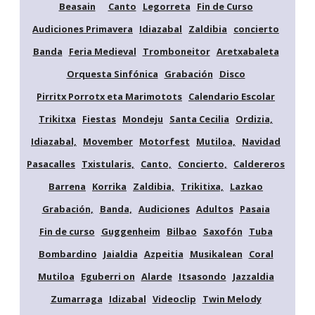
Beasain
Canto
Legorreta
Fin de Curso
Audiciones Primavera
Idiazabal
Zaldibia
concierto
Banda
Feria Medieval
Tromboneitor
Aretxabaleta
Orquesta Sinfónica
Grabación
Disco
Pirritx Porrotx eta Marimotots
Calendario Escolar
Trikitxa
Fiestas
Mondeju
Santa Cecilia
Ordizia,
Idiazabal,
Movember
Motorfest
Mutiloa,
Navidad
Pasacalles
Txistularis,
Canto,
Concierto,
Caldereros
Barrena
Korrika
Zaldibia,
Trikitixa,
Lazkao
Grabación,
Banda,
Audiciones
Adultos
Pasaia
Fin de curso
Guggenheim
Bilbao
Saxofón
Tuba
Bombardino
Jaialdia
Azpeitia
Musikalean
Coral
Mutiloa
Eguberri on
Alarde
Itsasondo
Jazzaldia
Zumarraga
Idizabal
Videoclip
Twin Melody