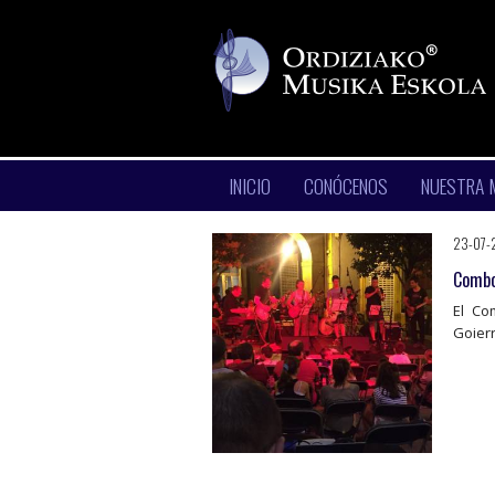
INICIO
CONÓCENOS
NUESTRA 
23-07-
Combo
El Co
Goierr