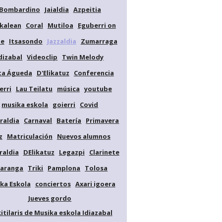
Bombardino
Jaialdia
Azpeitia
kalean
Coral
Mutiloa
Eguberri on
de
Itsasondo
Jazzaldia
Zumarraga
dizabal
Videoclip
Twin Melody
ta Águeda
D'Elikatuz
Conferencia
erri
Lau Teilatu
música
youtube
musika eskola
goierri
Covid
raldia
Carnaval
Batería
Primavera
z
Matriculación
Nuevos alumnos
raldia
DElikatuz
Legazpi
Clarinete
aranga
Triki
Pamplona
Tolosa
ka Eskola
conciertos
Axari igoera
Jueves gordo
kitilaris de Musika eskola Idiazabal