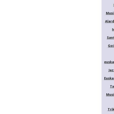
Musi
Alar
I
San
Goi
euska
Jaz
Euska
Tx
Musi
Tri