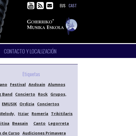
EUS
CAST
CONTACTO Y LOCALIZACIÓN
Etiquetas
iano
Festival
Andoain
Alumnos
g Band
Concierto
Rock
Grupos,
EMUSIK
Ordizia
Conciertos
Melody,
Itziar
Romería
Trikitilaris
itixa
Beasain
Canto
Legorreta
n de Curso
Audiciones Primavera