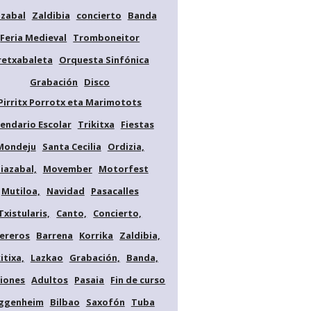
azabal
Zaldibia
concierto
Banda
Feria Medieval
Tromboneitor
retxabaleta
Orquesta Sinfónica
Grabación
Disco
Pirritx Porrotx eta Marimotots
lendario Escolar
Trikitxa
Fiestas
Mondeju
Santa Cecilia
Ordizia,
diazabal,
Movember
Motorfest
Mutiloa,
Navidad
Pasacalles
Txistularis,
Canto,
Concierto,
ereros
Barrena
Korrika
Zaldibia,
itixa,
Lazkao
Grabación,
Banda,
iones
Adultos
Pasaia
Fin de curso
ggenheim
Bilbao
Saxofón
Tuba