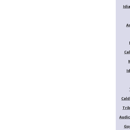
Idi
A
Ca
I
Cald
Trik
Audic
Gu