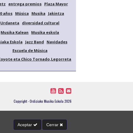
etz
entrega premios
Plaza Mayor
0 años
Música
Musika
Jakintza
Urdaneta
diversidad cultural
Musika Kalean
Musika eskola
iaka Eskola
Jazz Band
Navidades
Escuela de Música
Coyote eta Chico Tornado,Legorreta
Copyright - Ordiziako Musika Eskola 2026
Aceptar
Cerrar