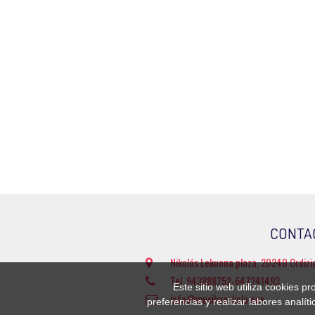
CONTA
Nikolás Lekuona plaza, 20240 Ordizi
Tel. 943888752-647241493
Este sitio web utiliza cookies p
info@musikaeskola.eus
preferencias y realizar labores analí