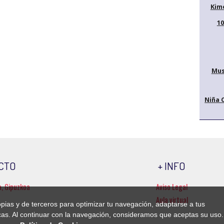
Kim
10
Mus
Niña 
CTO
+ INFO
a, Gipuzkoa
Aviso Legal
Aula virtual
ropias y de terceros para optimizar tu navegación, adaptarse a tus
ticas. Al continuar con la navegación, consideramos que aceptas su uso.