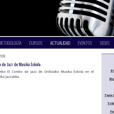
METODOLOGÍA
CURSOS
ACTUALIDAD
EVENTOS
SEDES
2018
 de Jazz de Musika Eskola
P
mbo El Combo de Jazz de Ordiziako Musika Eskola en el
iko Jazzaldia.
Bi
Twin 
Trik
Fi