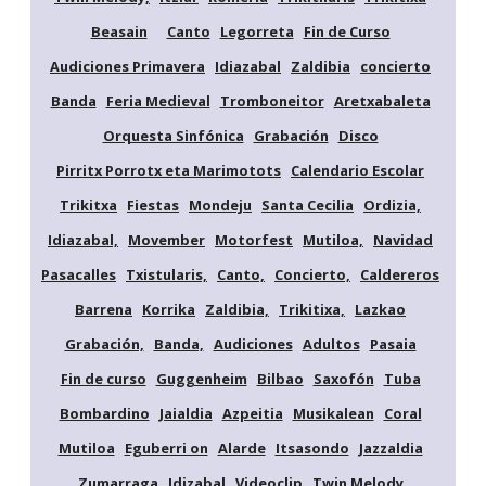
Beasain
Canto
Legorreta
Fin de Curso
Audiciones Primavera
Idiazabal
Zaldibia
concierto
Banda
Feria Medieval
Tromboneitor
Aretxabaleta
Orquesta Sinfónica
Grabación
Disco
Pirritx Porrotx eta Marimotots
Calendario Escolar
Trikitxa
Fiestas
Mondeju
Santa Cecilia
Ordizia,
Idiazabal,
Movember
Motorfest
Mutiloa,
Navidad
Pasacalles
Txistularis,
Canto,
Concierto,
Caldereros
Barrena
Korrika
Zaldibia,
Trikitixa,
Lazkao
Grabación,
Banda,
Audiciones
Adultos
Pasaia
Fin de curso
Guggenheim
Bilbao
Saxofón
Tuba
Bombardino
Jaialdia
Azpeitia
Musikalean
Coral
Mutiloa
Eguberri on
Alarde
Itsasondo
Jazzaldia
Zumarraga
Idizabal
Videoclip
Twin Melody