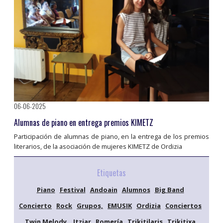
06-06-2025
Alumnas de piano en entrega premios KIMETZ
Participación de alumnas de piano, en la entrega de los premios
literarios, de la asociación de mujeres KIMETZ de Ordizia
Etiquetas
Piano
Festival
Andoain
Alumnos
Big Band
Concierto
Rock
Grupos,
EMUSIK
Ordizia
Conciertos
Twin Melody,
Itziar
Romería
Trikitilaris
Trikitixa