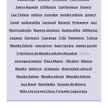
Santa Águeda
D'Elikatuz
Conferencia
Goierri
Lau Teilatu
música
youtube
musika eskola
goierri
Covid
euskaraldia
Carnaval
Batería
Primavera
Jazz
Matriculación
Nuevos alumnos
Euskaraldia
DElikatuz
Legazpi
Clarinete
Txaranga
Triki
Pamplona
Tolosa
Musika Eskola
conciertos
Axari igoera
Jueves gordo
Trikitilaris de Musika eskola Idiazabal
Kimetz
entrega premios
Plaza Mayor
100 años
Música
Musika
Jakintza
Urdaneta
diversidad cultural
Musika Kalean
Musika eskola
Musiaka Eskola
Jazz Band
Navidades
Escuela de Música
Niña Coyote eta Chico Tornado,Legorreta