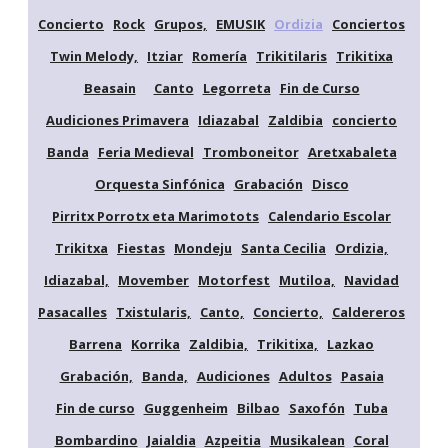
Concierto
Rock
Grupos,
EMUSIK
Ordizia
Conciertos
Twin Melody,
Itziar
Romería
Trikitilaris
Trikitixa
Beasain
Canto
Legorreta
Fin de Curso
Audiciones Primavera
Idiazabal
Zaldibia
concierto
Banda
Feria Medieval
Tromboneitor
Aretxabaleta
Orquesta Sinfónica
Grabación
Disco
Pirritx Porrotx eta Marimotots
Calendario Escolar
Trikitxa
Fiestas
Mondeju
Santa Cecilia
Ordizia,
Idiazabal,
Movember
Motorfest
Mutiloa,
Navidad
Pasacalles
Txistularis,
Canto,
Concierto,
Caldereros
Barrena
Korrika
Zaldibia,
Trikitixa,
Lazkao
Grabación,
Banda,
Audiciones
Adultos
Pasaia
Fin de curso
Guggenheim
Bilbao
Saxofón
Tuba
Bombardino
Jaialdia
Azpeitia
Musikalean
Coral