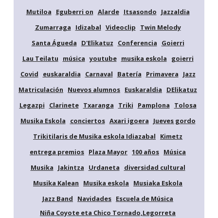
Mutiloa
Eguberri on
Alarde
Itsasondo
Jazzaldia
Zumarraga
Idizabal
Videoclip
Twin Melody
Santa Águeda
D'Elikatuz
Conferencia
Goierri
Lau Teilatu
música
youtube
musika eskola
goierri
Covid
euskaraldia
Carnaval
Batería
Primavera
Jazz
Matriculación
Nuevos alumnos
Euskaraldia
DElikatuz
Legazpi
Clarinete
Txaranga
Triki
Pamplona
Tolosa
Musika Eskola
conciertos
Axari igoera
Jueves gordo
Trikitilaris de Musika eskola Idiazabal
Kimetz
entrega premios
Plaza Mayor
100 años
Música
Musika
Jakintza
Urdaneta
diversidad cultural
Musika Kalean
Musika eskola
Musiaka Eskola
Jazz Band
Navidades
Escuela de Música
Niña Coyote eta Chico Tornado,Legorreta