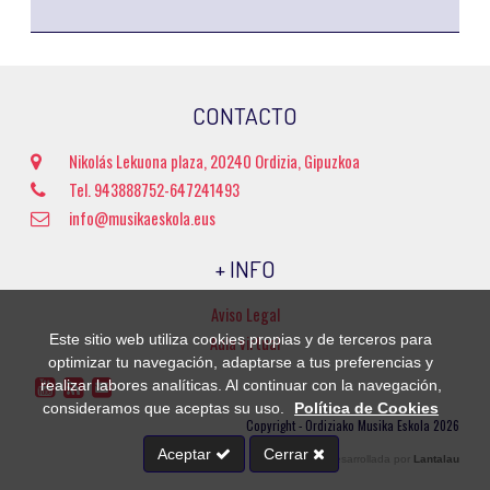
CONTACTO
Nikolás Lekuona plaza, 20240 Ordizia, Gipuzkoa
Tel. 943888752-647241493
info@musikaeskola.eus
+ INFO
Aviso Legal
Este sitio web utiliza cookies propias y de terceros para
Aula virtual
optimizar tu navegación, adaptarse a tus preferencias y
realizar labores analíticas. Al continuar con la navegación,
consideramos que aceptas su uso.
Política de Cookies
Copyright - Ordiziako Musika Eskola 2026
Aceptar
Cerrar
Página web desarrollada por
Lantalau