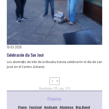
19-03-2026
Celebración día San José
Los alumn@s de triki de la Musika Eskola celebrarón el día de san
José en el Centro Zuhaizti.
Resultados 125, pág. 1/13
Etiquetas
Piano
Festival
Andoain
Alumnos
Big Band