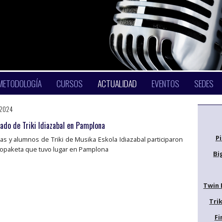
METODOLOGÍA
CURSOS
ACTUALIDAD
EVENTOS
SEDES
-2024
ado de Triki Idiazabal en Pamplona
P
s y alumnos de Triki de Musika Eskola Idiazabal participaron
topaketa que tuvo lugar en Pamplona
Bi
Twin 
Trik
Fi