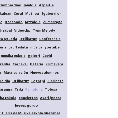
Bombardino
Jaialdia
Azpeitia
kalean
Coral
Mutiloa
Eguberri on
de
Itsasondo
Jazzaldia
Zumarraga
dizabal
Videoclip
Twin Melody
ta Águeda
D'Elikatuz
Conferencia
erri
Lau Teilatu
música
youtube
musika eskola
goierri
Covid
raldia
Carnaval
Batería
Primavera
z
Matriculación
Nuevos alumnos
raldia
DElikatuz
Legazpi
Clarinete
aranga
Triki
Pamplona
Tolosa
ka Eskola
conciertos
Axari igoera
Jueves gordo
kitilaris de Musika eskola Idiazabal