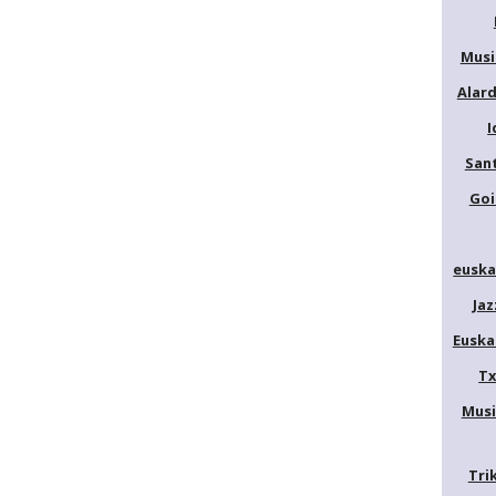
Musi
Alar
I
San
Goi
euska
Jaz
Euska
Tx
Musi
Tri