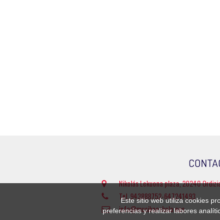
CONTA
Nikolás Lekuona plaza, 20240 Ordizi
Tel. 943888752-647241493
Este sitio web utiliza cookies p
info@musikaeskola.eus
preferencias y realizar labores analí