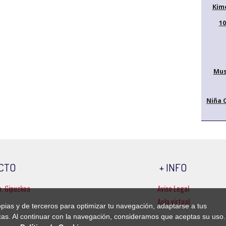
Kim
10
Mus
Niña 
CTO
+ INFO
a, Gipuzkoa
Aviso Legal
Aula virtual
ropias y de terceros para optimizar tu navegación, adaptarse a tus
ticas. Al continuar con la navegación, consideramos que aceptas su uso.