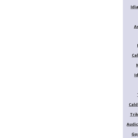
Idi
A
Ca
I
Cald
Trik
Audic
Gu