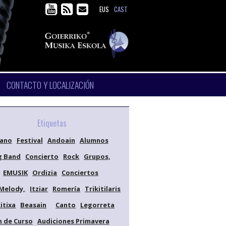
EUS
CAST
CONTACTO Y LOCALIZACIÓN
Etiquetas
iano
Festival
Andoain
Alumnos
g Band
Concierto
Rock
Grupos,
EMUSIK
Ordizia
Conciertos
Melody,
Itziar
Romería
Trikitilaris
itixa
Beasain
Canto
Legorreta
n de Curso
Audiciones Primavera