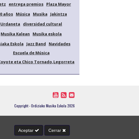
etz
entrega premios
Plaza Mayor
0 años
Música
Musika
Jakintza
Urdaneta
diversidad cultural
Musika Kalean
Musika eskola
iaka Eskola
Jazz Band
Navidades
Escuela de Música
Coyote eta Chico Tornado,Legorreta
Copyright - Ordiziako Musika Eskola 2026
Aceptar
Cerrar