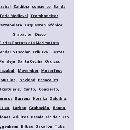
azabal
Zaldibia
concierto
Banda
Feria Medieval
Tromboneitor
retxabaleta
Orquesta Sinfónica
Grabación
Disco
Pirritx Porrotx eta Marimotots
lendario Escolar
Trikitxa
Fiestas
Mondeju
Santa Cecilia
Ordizia,
diazabal,
Movember
Motorfest
Mutiloa,
Navidad
Pasacalles
Txistularis,
Canto,
Concierto,
ereros
Barrena
Korrika
Zaldibia,
itixa,
Lazkao
Grabación,
Banda,
iones
Adultos
Pasaia
Fin de curso
ggenheim
Bilbao
Saxofón
Tuba