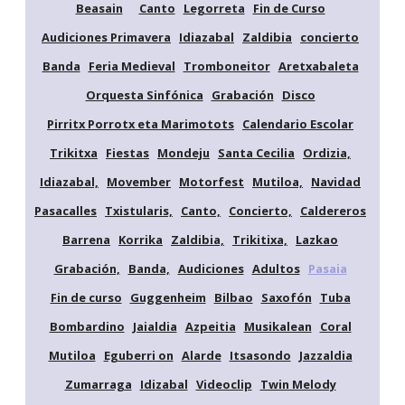
Beasain
Canto
Legorreta
Fin de Curso
Audiciones Primavera
Idiazabal
Zaldibia
concierto
Banda
Feria Medieval
Tromboneitor
Aretxabaleta
Orquesta Sinfónica
Grabación
Disco
Pirritx Porrotx eta Marimotots
Calendario Escolar
Trikitxa
Fiestas
Mondeju
Santa Cecilia
Ordizia,
Idiazabal,
Movember
Motorfest
Mutiloa,
Navidad
Pasacalles
Txistularis,
Canto,
Concierto,
Caldereros
Barrena
Korrika
Zaldibia,
Trikitixa,
Lazkao
Grabación,
Banda,
Audiciones
Adultos
Pasaia
Fin de curso
Guggenheim
Bilbao
Saxofón
Tuba
Bombardino
Jaialdia
Azpeitia
Musikalean
Coral
Mutiloa
Eguberri on
Alarde
Itsasondo
Jazzaldia
Zumarraga
Idizabal
Videoclip
Twin Melody