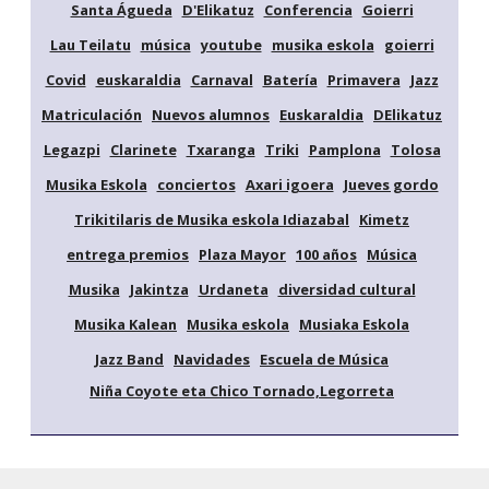
Santa Águeda
D'Elikatuz
Conferencia
Goierri
Lau Teilatu
música
youtube
musika eskola
goierri
Covid
euskaraldia
Carnaval
Batería
Primavera
Jazz
Matriculación
Nuevos alumnos
Euskaraldia
DElikatuz
Legazpi
Clarinete
Txaranga
Triki
Pamplona
Tolosa
Musika Eskola
conciertos
Axari igoera
Jueves gordo
Trikitilaris de Musika eskola Idiazabal
Kimetz
entrega premios
Plaza Mayor
100 años
Música
Musika
Jakintza
Urdaneta
diversidad cultural
Musika Kalean
Musika eskola
Musiaka Eskola
Jazz Band
Navidades
Escuela de Música
Niña Coyote eta Chico Tornado,Legorreta