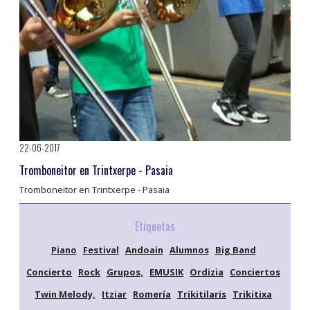
22-06-2017
Tromboneitor en Trintxerpe - Pasaia
Tromboneitor en Trintxerpe - Pasaia
Etiquetas
Piano
Festival
Andoain
Alumnos
Big Band
Concierto
Rock
Grupos,
EMUSIK
Ordizia
Conciertos
Twin Melody,
Itziar
Romería
Trikitilaris
Trikitixa