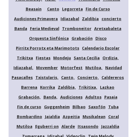
Beasain
Canto
Legorreta
Fin de Curso
Audiciones Primavera
Idiazabal
Zaldibia
concierto
Banda
Feria Medieval
Tromboneitor
Aretxabaleta
Orquesta Sinfónica
Grabación
Disco
Pirritx Porrotx eta Marimotots
Calendario Escolar
Trikitxa
Fiestas
Mondeju
Santa Cecilia
Ordizia,
Idiazabal,
Movember
Motorfest
Mutiloa,
Navidad
Pasacalles
Txistularis,
Canto,
Concierto,
Caldereros
Barrena
Korrika
Zaldibia,
Trikitixa,
Lazkao
Grabación,
Banda,
Audiciones
Adultos
Pasaia
Fin de curso
Guggenheim
Bilbao
Saxofón
Tuba
Bombardino
Jaialdia
Azpeitia
Musikalean
Coral
Mutiloa
Eguberri on
Alarde
Itsasondo
Jazzaldia
Zumarraga
Idizabal
Videoclip
Twin Melody