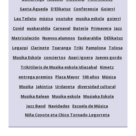
Santa Águeda
D'Elikatuz
Conferencia
Goierri
Lau Teilatu
música
youtube
musika eskola
goierri
Covid
euskaraldia
Carnaval
Batería
Primavera
Jazz
Matriculación
Nuevos alumnos
Euskaraldia
DElikatuz
Legazpi
Clarinete
Txaranga
Triki
Pamplona
Tolosa
Musika Eskola
conciertos
Axari igoera
Jueves gordo
Trikitilaris de Musika eskola Idiazabal
Kimetz
entrega premios
Plaza Mayor
100 años
Música
Musika
Jakintza
Urdaneta
diversidad cultural
Musika Kalean
Musika eskola
Musiaka Eskola
Jazz Band
Navidades
Escuela de Música
Niña Coyote eta Chico Tornado,Legorreta