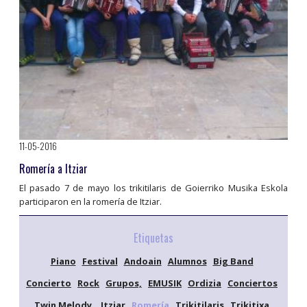
11-05-2016
Romería a Itziar
El pasado 7 de mayo los trikitilaris de Goierriko Musika Eskola
participaron en la romería de Itziar.
Etiquetas
Piano
Festival
Andoain
Alumnos
Big Band
Concierto
Rock
Grupos,
EMUSIK
Ordizia
Conciertos
Twin Melody,
Itziar
Romería
Trikitilaris
Trikitixa