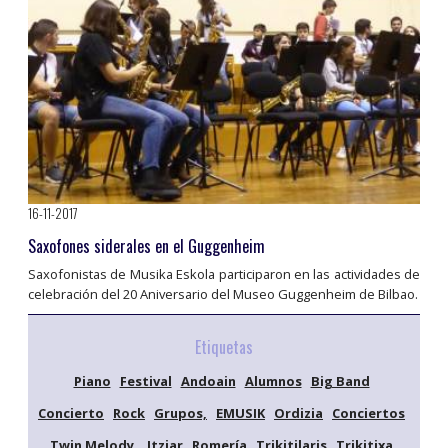
16-11-2017
Saxofones siderales en el Guggenheim
Saxofonistas de Musika Eskola participaron en las actividades de
celebración del 20 Aniversario del Museo Guggenheim de Bilbao.
Etiquetas
Piano
Festival
Andoain
Alumnos
Big Band
Concierto
Rock
Grupos,
EMUSIK
Ordizia
Conciertos
Twin Melody,
Itziar
Romería
Trikitilaris
Trikitixa