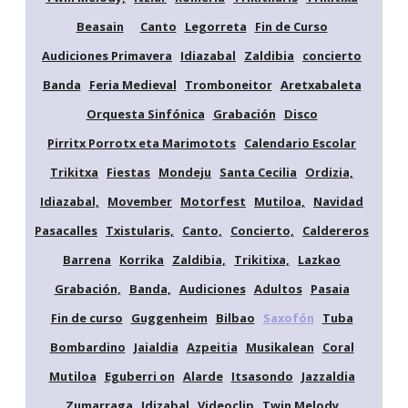
Beasain
Canto
Legorreta
Fin de Curso
Audiciones Primavera
Idiazabal
Zaldibia
concierto
Banda
Feria Medieval
Tromboneitor
Aretxabaleta
Orquesta Sinfónica
Grabación
Disco
Pirritx Porrotx eta Marimotots
Calendario Escolar
Trikitxa
Fiestas
Mondeju
Santa Cecilia
Ordizia,
Idiazabal,
Movember
Motorfest
Mutiloa,
Navidad
Pasacalles
Txistularis,
Canto,
Concierto,
Caldereros
Barrena
Korrika
Zaldibia,
Trikitixa,
Lazkao
Grabación,
Banda,
Audiciones
Adultos
Pasaia
Fin de curso
Guggenheim
Bilbao
Saxofón
Tuba
Bombardino
Jaialdia
Azpeitia
Musikalean
Coral
Mutiloa
Eguberri on
Alarde
Itsasondo
Jazzaldia
Zumarraga
Idizabal
Videoclip
Twin Melody