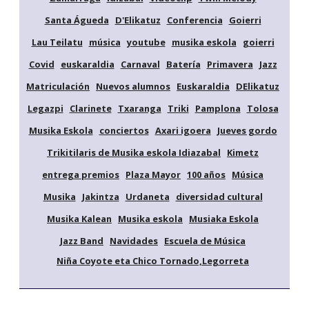
Santa Águeda
D'Elikatuz
Conferencia
Goierri
Lau Teilatu
música
youtube
musika eskola
goierri
Covid
euskaraldia
Carnaval
Batería
Primavera
Jazz
Matriculación
Nuevos alumnos
Euskaraldia
DElikatuz
Legazpi
Clarinete
Txaranga
Triki
Pamplona
Tolosa
Musika Eskola
conciertos
Axari igoera
Jueves gordo
Trikitilaris de Musika eskola Idiazabal
Kimetz
entrega premios
Plaza Mayor
100 años
Música
Musika
Jakintza
Urdaneta
diversidad cultural
Musika Kalean
Musika eskola
Musiaka Eskola
Jazz Band
Navidades
Escuela de Música
Niña Coyote eta Chico Tornado,Legorreta