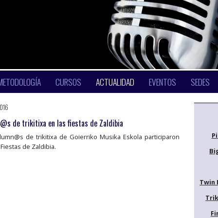
METODOLOGÍA
CURSOS
ACTUALIDAD
EVENTOS
SEDES
2016
s de trikitixa en las fiestas de Zaldibia
P
lumn@s de trikitixa de Goierriko Musika Eskola participaron
 Fiestas de Zaldibia.
Bi
Twin 
Trik
Fi