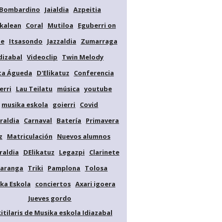
Bombardino
Jaialdia
Azpeitia
kalean
Coral
Mutiloa
Eguberri on
de
Itsasondo
Jazzaldia
Zumarraga
dizabal
Videoclip
Twin Melody
ta Águeda
D'Elikatuz
Conferencia
erri
Lau Teilatu
música
youtube
musika eskola
goierri
Covid
raldia
Carnaval
Batería
Primavera
z
Matriculación
Nuevos alumnos
raldia
DElikatuz
Legazpi
Clarinete
aranga
Triki
Pamplona
Tolosa
ka Eskola
conciertos
Axari igoera
Jueves gordo
kitilaris de Musika eskola Idiazabal