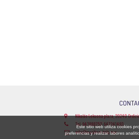
CONTA
Nikolás Lekuona plaza, 20240 Ordizi
Tel. 943888752-647241493
Este sitio web utiliza cookies p
info@musikaeskola.eus
preferencias y realizar labores analí