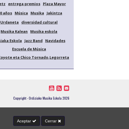
etz
entrega premios
Plaza Mayor
0 años
Música
Musika
Jakintza
Urdaneta
diversidad cultural
Musika Kalean
Musika eskola
iaka Eskola
Jazz Band
Navidades
Escuela de Música
Coyote eta Chico Tornado,Legorreta
Copyright - Ordiziako Musika Eskola 2026
Aceptar
Cerrar