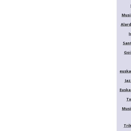
Musi
Alar
I
San
Goi
euska
Jaz
Euska
Tx
Musi
Tri