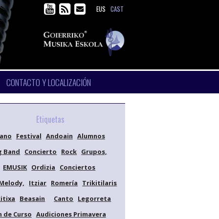
EUS
CAST
CONTACTO Y LOCALIZACIÓN
Etiquetas
iano
Festival
Andoain
Alumnos
g Band
Concierto
Rock
Grupos,
EMUSIK
Ordizia
Conciertos
Melody,
Itziar
Romería
Trikitilaris
itixa
Beasain
Canto
Legorreta
n de Curso
Audiciones Primavera