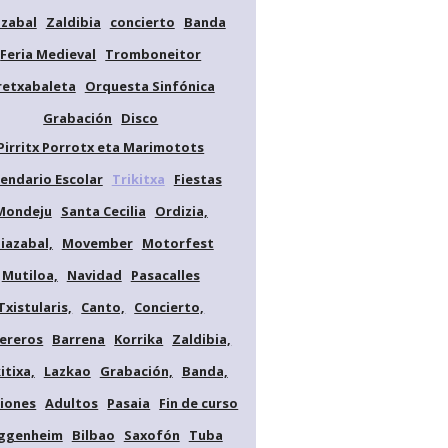
azabal
Zaldibia
concierto
Banda
Feria Medieval
Tromboneitor
retxabaleta
Orquesta Sinfónica
Grabación
Disco
Pirritx Porrotx eta Marimotots
lendario Escolar
Trikitxa
Fiestas
Mondeju
Santa Cecilia
Ordizia,
diazabal,
Movember
Motorfest
Mutiloa,
Navidad
Pasacalles
Txistularis,
Canto,
Concierto,
ereros
Barrena
Korrika
Zaldibia,
itixa,
Lazkao
Grabación,
Banda,
iones
Adultos
Pasaia
Fin de curso
ggenheim
Bilbao
Saxofón
Tuba