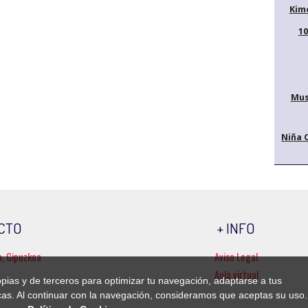
Kim
10
Mus
Niña 
CTO
+ INFO
a, Gipuzkoa
Aviso Legal
Aula virtual
ropias y de terceros para optimizar tu navegación, adaptarse a tus
ticas. Al continuar con la navegación, consideramos que aceptas su uso.