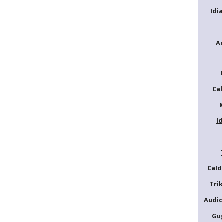
Idi
A
Ca
I
Cald
Trik
Audic
Gu