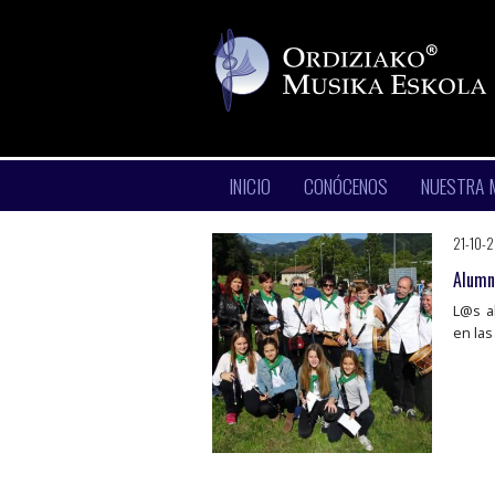
INICIO
CONÓCENOS
NUESTRA 
21-10-
Alumn@
L@s a
en las