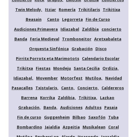
Twin Melody,
Itziar
Romería
Trikitilaris
Trikitixa
Beasain
Canto
Legorreta
Fin de Curso
Audiciones Primavera
Idiazabal
Zaldibia
concierto
Banda
Feria Medieval
Tromboneitor
Aretxabaleta
Orquesta Sinfónica
Grabación
Disco
Pirritx Porrotx eta Marimotots
Calendario Escolar
Trikitxa
Fiestas
Mondeju
Santa Cecilia
Ordizia,
Idiazabal,
Movember
Motorfest
Mutiloa,
Navidad
Pasacalles
Txistularis,
Canto,
Concierto,
Caldereros
Barrena
Korrika
Zaldibia,
Trikitixa,
Lazkao
Grabación,
Banda,
Audiciones
Adultos
Pasaia
Fin de curso
Guggenheim
Bilbao
Saxofón
Tuba
Bombardino
Jaialdia
Azpeitia
Musikalean
Coral
Mutiloa
Eguberri on
Alarde
Itsasondo
Jazzaldia