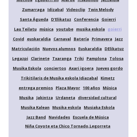
Zumarraga
Idizabal
Videoclip
Twin Melody
Santa Águeda
D'Elikatuz
Conferencia
Goierri
Lau Teilatu
música
youtube
musika eskola
goierri
Covid
euskaraldia
Carnaval
Batería
Primavera
Jazz
Matriculación
Nuevos alumnos
Euskaraldia
DElikatuz
Legazpi
Clarinete
Txaranga
Triki
Pamplona
Tolosa
Musika Eskola
conciertos
Axari igoera
Jueves gordo
Trikitilaris de Musika eskola Idiazabal
Kimetz
entrega premios
Plaza Mayor
100 años
Música
Musika
Jakintza
Urdaneta
diversidad cultural
Musika Kalean
Musika eskola
Musiaka Eskola
Jazz Band
Navidades
Escuela de Música
Niña Coyote eta Chico Tornado,Legorreta