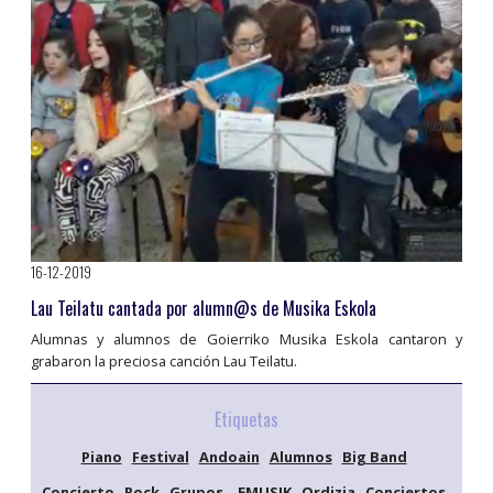
16-12-2019
Lau Teilatu cantada por alumn@s de Musika Eskola
Alumnas y alumnos de Goierriko Musika Eskola cantaron y
grabaron la preciosa canción Lau Teilatu.
Etiquetas
Piano
Festival
Andoain
Alumnos
Big Band
Concierto
Rock
Grupos,
EMUSIK
Ordizia
Conciertos