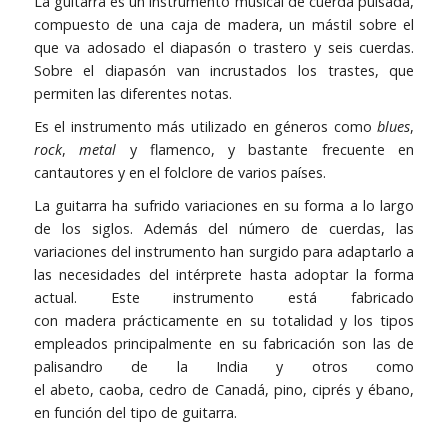
La guitarra es un instrumento musical de cuerda pulsada,
compuesto de una caja de madera, un mástil sobre el
que va adosado el diapasón o trastero y seis cuerdas.
Sobre el diapasón van incrustados los trastes, que
permiten las diferentes notas.
Es el instrumento más utilizado en géneros como
blues
,
rock
,
metal
y flamenco, y bastante frecuente en
cantautores y en el folclore de varios países.
La guitarra ha sufrido variaciones en su forma a lo largo
de los siglos. Además del número de cuerdas, las
variaciones del instrumento han surgido para adaptarlo a
las necesidades del intérprete hasta adoptar la forma
actual. Este instrumento está fabricado
con
madera
prácticamente en su totalidad y los tipos
empleados principalmente en su fabricación son las de
palisandro de la
India
y otros como
el
abeto
,
caoba
,
cedro
de
Canadá
,
pino
,
ciprés
y
ébano
,
en función del tipo de guitarra.