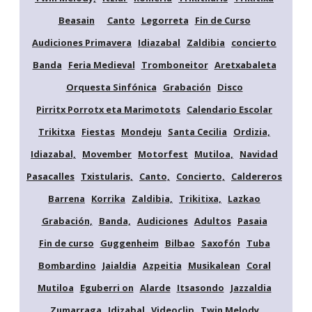
Beasain
Canto
Legorreta
Fin de Curso
Audiciones Primavera
Idiazabal
Zaldibia
concierto
Banda
Feria Medieval
Tromboneitor
Aretxabaleta
Orquesta Sinfónica
Grabación
Disco
Pirritx Porrotx eta Marimotots
Calendario Escolar
Trikitxa
Fiestas
Mondeju
Santa Cecilia
Ordizia,
Idiazabal,
Movember
Motorfest
Mutiloa,
Navidad
Pasacalles
Txistularis,
Canto,
Concierto,
Caldereros
Barrena
Korrika
Zaldibia,
Trikitixa,
Lazkao
Grabación,
Banda,
Audiciones
Adultos
Pasaia
Fin de curso
Guggenheim
Bilbao
Saxofón
Tuba
Bombardino
Jaialdia
Azpeitia
Musikalean
Coral
Mutiloa
Eguberri on
Alarde
Itsasondo
Jazzaldia
Zumarraga
Idizabal
Videoclip
Twin Melody