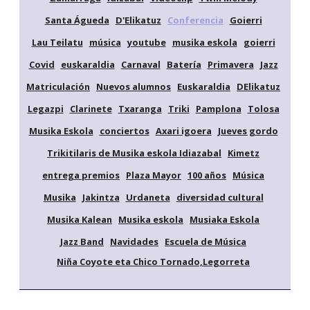
Santa Águeda
D'Elikatuz
Conferencia
Goierri
Lau Teilatu
música
youtube
musika eskola
goierri
Covid
euskaraldia
Carnaval
Batería
Primavera
Jazz
Matriculación
Nuevos alumnos
Euskaraldia
DElikatuz
Legazpi
Clarinete
Txaranga
Triki
Pamplona
Tolosa
Musika Eskola
conciertos
Axari igoera
Jueves gordo
Trikitilaris de Musika eskola Idiazabal
Kimetz
entrega premios
Plaza Mayor
100 años
Música
Musika
Jakintza
Urdaneta
diversidad cultural
Musika Kalean
Musika eskola
Musiaka Eskola
Jazz Band
Navidades
Escuela de Música
Niña Coyote eta Chico Tornado,Legorreta