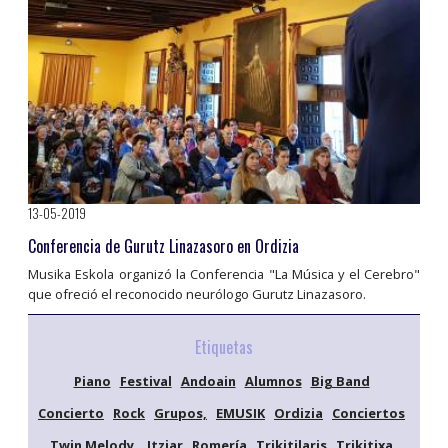
13-05-2019
Conferencia de Gurutz Linazasoro en Ordizia
Musika Eskola organizó la Conferencia "La Música y el Cerebro"
que ofreció el reconocido neurólogo Gurutz Linazasoro.
Etiquetas
Piano
Festival
Andoain
Alumnos
Big Band
Concierto
Rock
Grupos,
EMUSIK
Ordizia
Conciertos
Twin Melody,
Itziar
Romería
Trikitilaris
Trikitixa