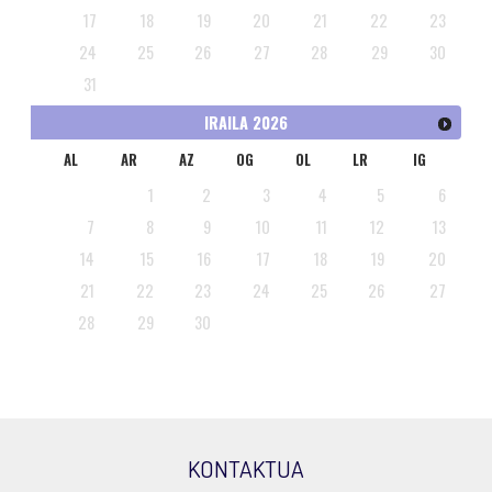
17
18
19
20
21
22
23
24
25
26
27
28
29
30
31
IRAILA
2026
AL
AR
AZ
OG
OL
LR
IG
1
2
3
4
5
6
7
8
9
10
11
12
13
14
15
16
17
18
19
20
21
22
23
24
25
26
27
28
29
30
KONTAKTUA