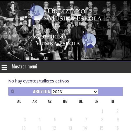
Mostrar menú
No hay eventos/talleres activos
ABUZTUA
AL
AR
AZ
OG
OL
LR
IG
1
2
3
4
5
6
7
8
9
10
11
12
13
14
15
16