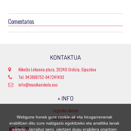
Comentarios
KONTAKTUA
Nikolás Lekuona plaza, 20240 Ordizia, Gipuzkoa
Tel. 943888752-647241493
info@musikaeskola.eus
+ INFO
Legezko abisua
Webgune honek gure cookie-ak eta hirugarrenenak
Ikasgela birtuala
erabiltzen ditu zure nabigazio egokitzeko eta analitika lanak
egiteko. Jarraituz gero, ulertzen dugu erabilera onartzen