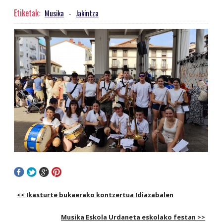
Etiketak:
Musika
-
Jakintza
<< Ikasturte bukaerako kontzertua Idiazabalen
Musika Eskola Urdaneta eskolako festan >>