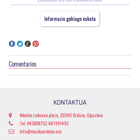
Informazio gehiago eskatu
Comentarios
KONTAKTUA
Nikolás Lekuona plaza, 20240 Ordizia, Gipuzkoa
Tel. 943888752-647241493
info@musikaeskola.eus