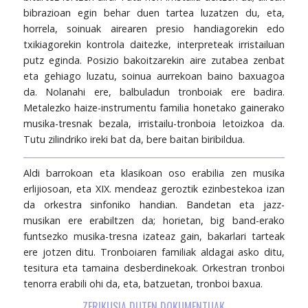
bibrazioan egin behar duen tartea luzatzen du, eta,
horrela, soinuak airearen presio handiagorekin edo
txikiagorekin kontrola daitezke, interpreteak irristailuan
putz eginda. Posizio bakoitzarekin aire zutabea zenbat
eta gehiago luzatu, soinua aurrekoan baino baxuagoa
da. Nolanahi ere, balbuladun tronboiak ere badira.
Metalezko haize-instrumentu familia honetako gainerako
musika-tresnak bezala, irristailu-tronboia letoizkoa da.
Tutu zilindriko ireki bat da, bere baitan biribildua.
Aldi barrokoan eta klasikoan oso erabilia zen musika
erlijiosoan, eta XIX. mendeaz geroztik ezinbestekoa izan
da orkestra sinfoniko handian. Bandetan eta jazz-
musikan ere erabiltzen da; horietan, big band-erako
funtsezko musika-tresna izateaz gain, bakarlari tarteak
ere jotzen ditu. Tronboiaren familiak aldagai asko ditu,
tesitura eta tamaina desberdinekoak. Orkestran tronboi
tenorra erabili ohi da, eta, batzuetan, tronboi baxua.
ZERIKUSIA DUTEN DOKUMENTUAK