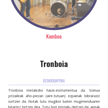
Komboa
Tronboia
DESKRIBAPENA
Tronboia metalezko haize-instrumentua da. Soinua
jotzaileak aho-piezan (aire-tutuan) ezpainak bibraraziz
sortzen da. Notak tutu mugikor baten mugimenduaren
bitartez lortzen dira. Tutu hori irristailu deitzen da; aireak