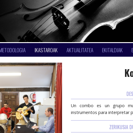
METODOLOGIA
IKASTAROAK
AKTUALITATEA
EKITALDIAK
K
DE
Un combo es un grupo musi
instrumentos para interpretar 
ZERIKUSIA 