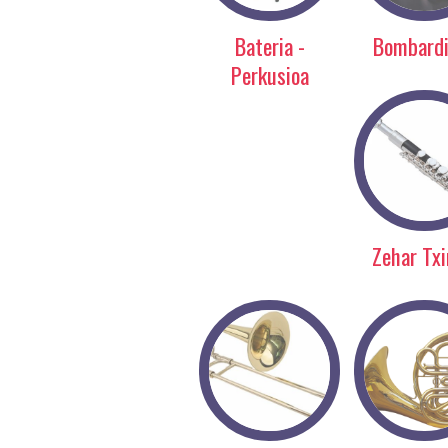
Bateria -
Bombard
Perkusioa
Zehar Txi