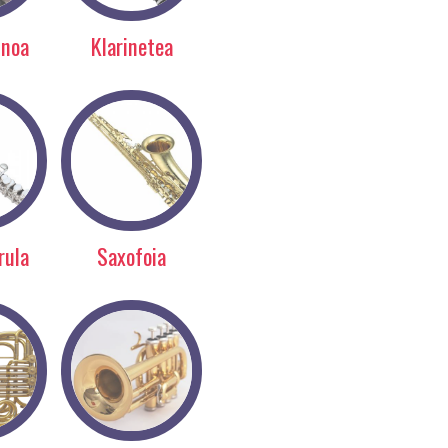
inoa
Klarinetea
rula
Saxofoia