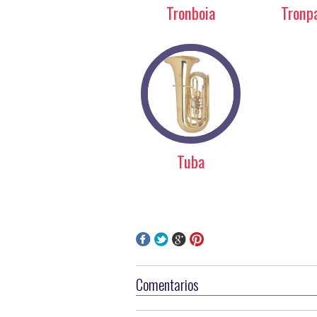
Tronboia
Tronp
Tuba
Comentarios