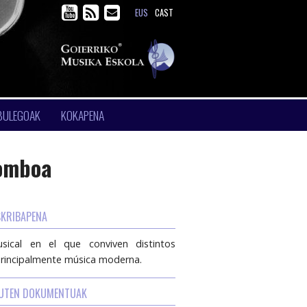
EUS
CAST
BULEGOAK
KOKAPENA
omboa
SKRIBAPENA
cal en el que conviven distintos
principalmente música moderna.
DUTEN DOKUMENTUAK