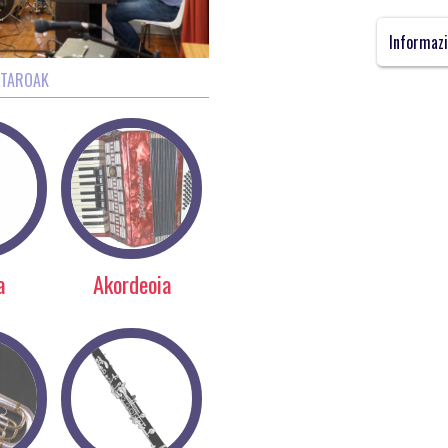
Informaz
STAROAK
a
Akordeoia